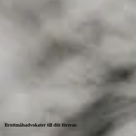
Brottmålsadvokater till ditt försvar.